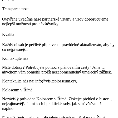
Transparentnost
Otevřeně uvádíme naše partnerské vztahy a vždy doporučujeme
nejlepší možnosti pro návštěvníky.
Kvalita
Každý obsah je pečlivě připraven a pravidelně aktualizován, aby byl
co nejpřesnější.
Kontaktujte nás
Máte dotazy? Potřebujete pomoc s plánováním cesty? Jsme tu,
abychom vám pomohli prožít nezapomenutelný umělecký zážitek.
Kontaktujte nás na:
info@visitcolosseum.org
Koloseum v Římě
Nezávislý průvodce Koloseem v Římě. Získejte přehled o historii,
nejzajímavějších místech i praktické rady, jak si návštěvu užít
naplno.
©
2026
Tento web není oficiálními stránkami Kolosea v Římě.