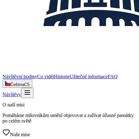
Návštěvní hodiny
Co vidět
Historie
Užitečné informace
FAQ
Čeština
CS
Návštěvy
O naší misi
Pomáháme milovníkům umění objevovat a zažívat úžasné památky
po celém světě
Naše mise