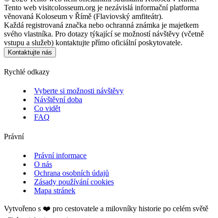
Tento web visitcolosseum.org je nezávislá informační platforma
věnovaná Koloseum v Římě (Flaviovský amfiteátr).
Každá registrovaná značka nebo ochranná známka je majetkem
svého vlastníka. Pro dotazy týkající se možností návštěvy (včetně
vstupu a služeb) kontaktujte přímo oficiální poskytovatele.
Kontaktujte nás
Rychlé odkazy
Vyberte si možnosti návštěvy
Návštěvní doba
Co vidět
FAQ
Právní
Právní informace
O nás
Ochrana osobních údajů
Zásady používání cookies
Mapa stránek
Vytvořeno s ❤️ pro cestovatele a milovníky historie po celém světě