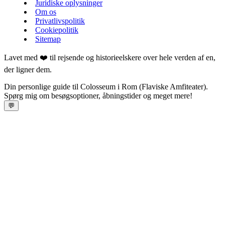
Juridiske oplysninger
Om os
Privatlivspolitik
Cookiepolitik
Sitemap
Lavet med ❤️ til rejsende og historieelskere over hele verden af en,
der ligner dem.
Din personlige guide til Colosseum i Rom (Flaviske Amfiteater).
Spørg mig om besøgsoptioner, åbningstider og meget mere!
💬