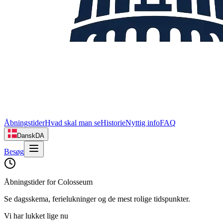
Åbningstider
Hvad skal man se
Historie
Nyttig info
FAQ
Dansk
DA
Besøg
Åbningstider for Colosseum
Se dagsskema, ferielukninger og de mest rolige tidspunkter.
Vi har lukket lige nu