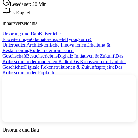
Lesedauer: 20 Min
13 Kapitel
Inhaltsverzeichnis
Ursprung und Bau
Kaiserliche
Erweiterungen
Gladiatorenspiele
Hypogäum &
Unterbauten
Architektonische Innovationen
Erhaltung &
Restaurierung
Rolle in der römischen
Gesellschaft
Besuchserlebnis
Digitale Initiativen & Zukunft
Das
Kolosseum in der modernen Kultur
Das Kolosseum im Lauf der
Geschichte
Digitale Rekonstruktionen & Zukunftsprojekte
Das
Kolosseum in der Popkultur
Ursprung und Bau