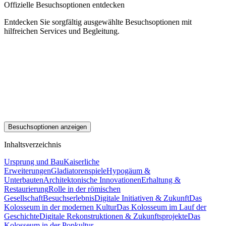
Offizielle Besuchsoptionen entdecken
Entdecken Sie sorgfältig ausgewählte Besuchsoptionen mit
hilfreichen Services und Begleitung.
Besuchsoptionen anzeigen
Inhaltsverzeichnis
Ursprung und Bau
Kaiserliche
Erweiterungen
Gladiatorenspiele
Hypogäum &
Unterbauten
Architektonische Innovationen
Erhaltung &
Restaurierung
Rolle in der römischen
Gesellschaft
Besuchserlebnis
Digitale Initiativen & Zukunft
Das
Kolosseum in der modernen Kultur
Das Kolosseum im Lauf der
Geschichte
Digitale Rekonstruktionen & Zukunftsprojekte
Das
Kolosseum in der Popkultur