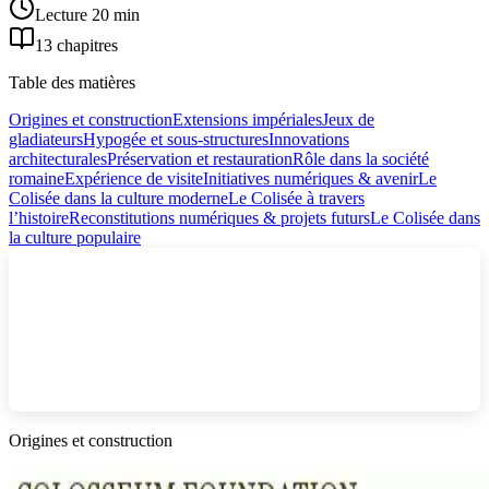
Lecture 20 min
13 chapitres
Table des matières
Origines et construction
Extensions impériales
Jeux de
gladiateurs
Hypogée et sous-structures
Innovations
architecturales
Préservation et restauration
Rôle dans la société
romaine
Expérience de visite
Initiatives numériques & avenir
Le
Colisée dans la culture moderne
Le Colisée à travers
l’histoire
Reconstitutions numériques & projets futurs
Le Colisée dans
la culture populaire
Origines et construction