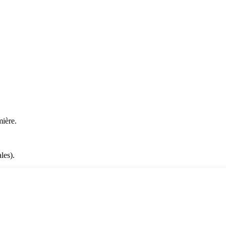
mière.
les).