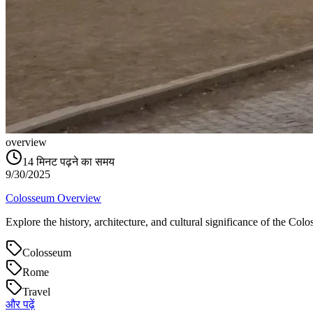
overview
14
मिनट पढ़ने का समय
9/30/2025
Colosseum Overview
Explore the history, architecture, and cultural significance of the C
Colosseum
Rome
Travel
और पढ़ें