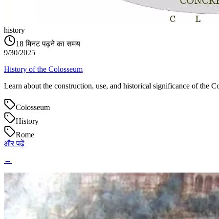
history
18
मिनट पढ़ने का समय
9/30/2025
History of the Colosseum
Learn about the construction, use, and historical significance of the
Colosseum
History
Rome
और पढ़ें
→