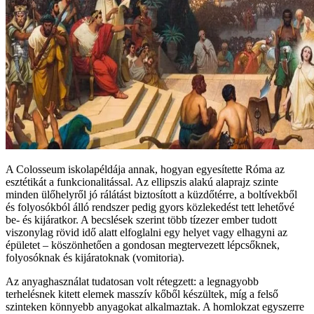
A Colosseum iskolapéldája annak, hogyan egyesítette Róma az
esztétikát a funkcionalitással. Az ellipszis alakú alaprajz szinte
minden ülőhelyről jó rálátást biztosított a küzdőtérre, a boltívekből
és folyosókból álló rendszer pedig gyors közlekedést tett lehetővé
be‑ és kijáratkor. A becslések szerint több tízezer ember tudott
viszonylag rövid idő alatt elfoglalni egy helyet vagy elhagyni az
épületet – köszönhetően a gondosan megtervezett lépcsőknek,
folyosóknak és kijáratoknak (vomitoria).
Az anyaghasználat tudatosan volt rétegzett: a legnagyobb
terhelésnek kitett elemek masszív kőből készültek, míg a felső
szinteken könnyebb anyagokat alkalmaztak. A homlokzat egyszerre