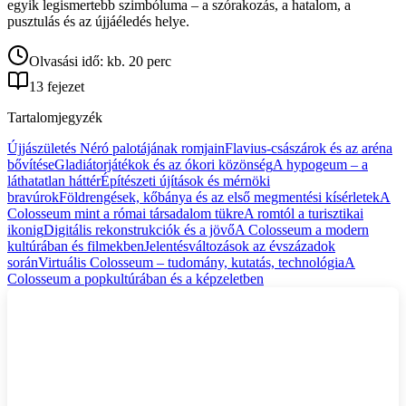
egyik legismertebb szimbóluma – a szórakozás, a hatalom, a
pusztulás és az újjáéledés helye.
Olvasási idő: kb. 20 perc
13 fejezet
Tartalomjegyzék
Újjászületés Néró palotájának romjain
Flavius‑császárok és az aréna
bővítése
Gladiátorjátékok és az ókori közönség
A hypogeum – a
láthatatlan háttér
Építészeti újítások és mérnöki
bravúrok
Földrengések, kőbánya és az első megmentési kísérletek
A
Colosseum mint a római társadalom tükre
A romtól a turisztikai
ikonig
Digitális rekonstrukciók és a jövő
A Colosseum a modern
kultúrában és filmekben
Jelentésváltozások az évszázadok
során
Virtuális Colosseum – tudomány, kutatás, technológia
A
Colosseum a popkultúrában és a képzeletben