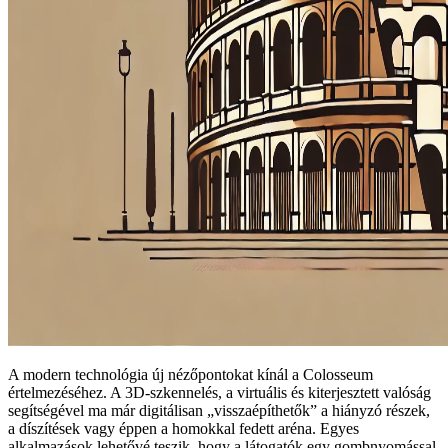
A modern technológia új nézőpontokat kínál a Colosseum
értelmezéséhez. A 3D‑szkennelés, a virtuális és kiterjesztett valóság
segítségével ma már digitálisan „visszaépíthetők” a hiányzó részek,
a díszítések vagy éppen a homokkal fedett aréna. Egyes
alkalmazások lehetővé teszik, hogy a látogatók egy gombnyomással