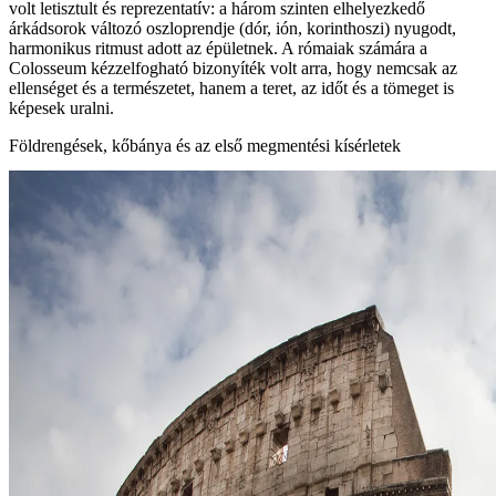
volt letisztult és reprezentatív: a három szinten elhelyezkedő
árkádsorok változó oszloprendje (dór, ión, korinthoszi) nyugodt,
harmonikus ritmust adott az épületnek. A rómaiak számára a
Colosseum kézzelfogható bizonyíték volt arra, hogy nemcsak az
ellenséget és a természetet, hanem a teret, az időt és a tömeget is
képesek uralni.
Földrengések, kőbánya és az első megmentési kísérletek