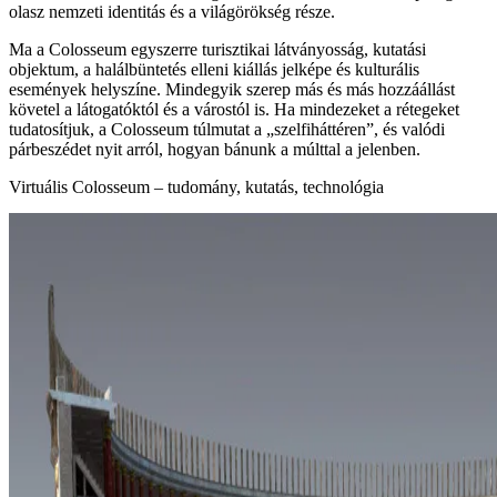
olasz nemzeti identitás és a világörökség része.
Ma a Colosseum egyszerre turisztikai látványosság, kutatási
objektum, a halálbüntetés elleni kiállás jelképe és kulturális
események helyszíne. Mindegyik szerep más és más hozzáállást
követel a látogatóktól és a várostól is. Ha mindezeket a rétegeket
tudatosítjuk, a Colosseum túlmutat a „szelfiháttéren”, és valódi
párbeszédet nyit arról, hogyan bánunk a múlttal a jelenben.
Virtuális Colosseum – tudomány, kutatás, technológia