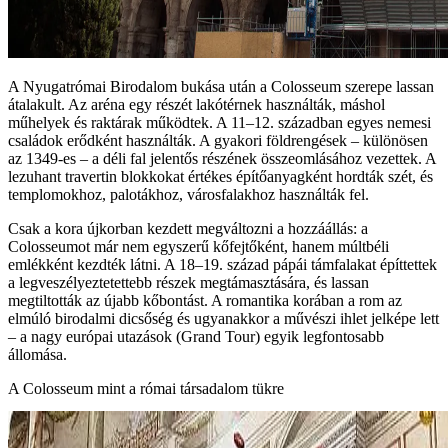
A Nyugatrómai Birodalom bukása után a Colosseum szerepe lassan
átalakult. Az aréna egy részét lakótérnek használták, máshol
műhelyek és raktárak működtek. A 11–12. században egyes nemesi
családok erődként használták. A gyakori földrengések – különösen
az 1349‑es – a déli fal jelentős részének összeomlásához vezettek. A
lezuhant travertin blokkokat értékes építőanyagként hordták szét, és
templomokhoz, palotákhoz, városfalakhoz használták fel.
Csak a kora újkorban kezdett megváltozni a hozzáállás: a
Colosseumot már nem egyszerű kőfejtőként, hanem múltbéli
emlékként kezdték látni. A 18–19. század pápái támfalakat építtettek
a legveszélyeztetettebb részek megtámasztására, és lassan
megtiltották az újabb kőbontást. A romantika korában a rom az
elmúló birodalmi dicsőség és ugyanakkor a művészi ihlet jelképe lett
– a nagy európai utazások (Grand Tour) egyik legfontosabb
állomása.
A Colosseum mint a római társadalom tükre