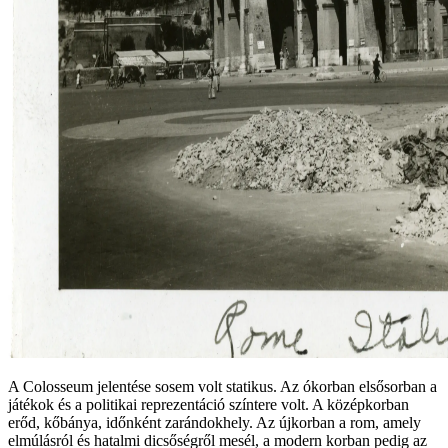
A Colosseum jelentése sosem volt statikus. Az ókorban elsősorban a
játékok és a politikai reprezentáció színtere volt. A középkorban
erőd, kőbánya, időnként zarándokhely. Az újkorban a rom, amely
elmúlásról és hatalmi dicsőségről mesél, a modern korban pedig az