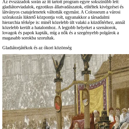
Az évszázadok során az itt tartott program egyre sokszínűbb lett:
gladiátorviadalok, egzotikus állatvadászatok, elítéltek kivégzései és
látványos csatajelenetek váltották egymást. A Colosseum a városi
szórakozás lüktető központja volt, ugyanakkor a társadalmi
hierarchia térképe is: minél közelebb ült valaki a küzdőtérhez, annál
közelebb került a hatalomhoz. A legjobb helyeket a szenátorok,
lovagok és papok kapták, míg a nők és a szegényebb polgárok a
magasabb sorokba szorultak.
Gladiátorjátékok és az ókori közönség