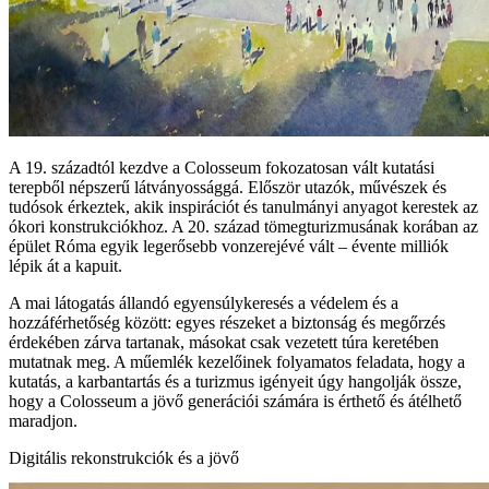
A 19. századtól kezdve a Colosseum fokozatosan vált kutatási
terepből népszerű látványossággá. Először utazók, művészek és
tudósok érkeztek, akik inspirációt és tanulmányi anyagot kerestek az
ókori konstrukciókhoz. A 20. század tömegturizmusának korában az
épület Róma egyik legerősebb vonzerejévé vált – évente milliók
lépik át a kapuit.
A mai látogatás állandó egyensúlykeresés a védelem és a
hozzáférhetőség között: egyes részeket a biztonság és megőrzés
érdekében zárva tartanak, másokat csak vezetett túra keretében
mutatnak meg. A műemlék kezelőinek folyamatos feladata, hogy a
kutatás, a karbantartás és a turizmus igényeit úgy hangolják össze,
hogy a Colosseum a jövő generációi számára is érthető és átélhető
maradjon.
Digitális rekonstrukciók és a jövő