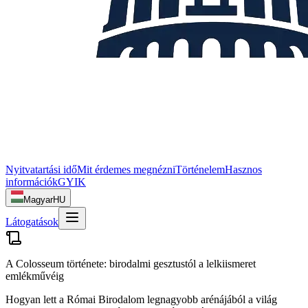
Nyitvatartási idő
Mit érdemes megnézni
Történelem
Hasznos
információk
GYIK
Magyar
HU
Látogatások
A Colosseum története: birodalmi gesztustól a lelkiismeret
emlékművéig
Hogyan lett a Római Birodalom legnagyobb arénájából a világ