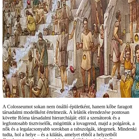
A Colosseumot sokan nem önálló épületként, hanem kőbe faragott
társadalmi modellként értelmezik. A lelátók elrendezése pontosan
követte Róma társadalmi hierarchiáját: elöl a szenátorok és a
legfontosabb tisztviselők, mögöttük a lovagrend, majd a polgárok, a
nők és a legalacsonyabb sorokban a rabszolgák, idegenek. Mindenki
tudta, hol a helye – és a kilátás, amelyet ebből a helyzetből