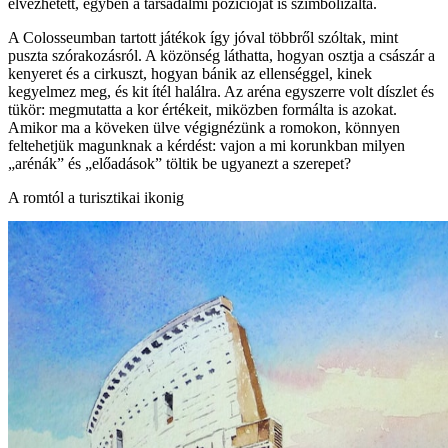
élvezhetett, egyben a társadalmi pozícióját is szimbolizálta.
A Colosseumban tartott játékok így jóval többről szóltak, mint
puszta szórakozásról. A közönség láthatta, hogyan osztja a császár a
kenyeret és a cirkuszt, hogyan bánik az ellenséggel, kinek
kegyelmez meg, és kit ítél halálra. Az aréna egyszerre volt díszlet és
tükör: megmutatta a kor értékeit, miközben formálta is azokat.
Amikor ma a köveken ülve végignézünk a romokon, könnyen
feltehetjük magunknak a kérdést: vajon a mi korunkban milyen
„arénák” és „előadások” töltik be ugyanezt a szerepet?
A romtól a turisztikai ikonig