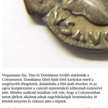
Vespasianus fiai, Titus és Domitianus tovább alakították a
Colosseumot. Domitianus fából épült felső karéjokat emelt a
szegényebb rétegeknek, átalakíttatta a föld alatti részeket, és az
egész komplexumot a császári reprezentáció kifinomult eszközévé
tette. Minden uralkodó tisztában volt vele, hogy a Colosseumban
tartott játékok alkalmat adnak nagylelkűségük bemutatására: itt
lehetett kenyeret és cirkuszt adni a népnek.