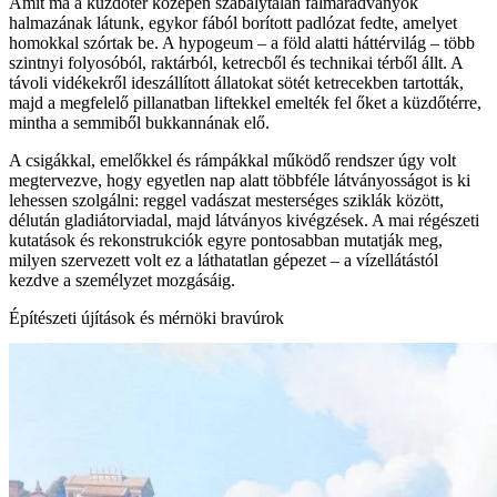
Amit ma a küzdőtér közepén szabálytalan falmaradványok
halmazának látunk, egykor fából borított padlózat fedte, amelyet
homokkal szórtak be. A hypogeum – a föld alatti háttérvilág – több
szintnyi folyosóból, raktárból, ketrecből és technikai térből állt. A
távoli vidékekről ideszállított állatokat sötét ketrecekben tartották,
majd a megfelelő pillanatban liftekkel emelték fel őket a küzdőtérre,
mintha a semmiből bukkannának elő.
A csigákkal, emelőkkel és rámpákkal működő rendszer úgy volt
megtervezve, hogy egyetlen nap alatt többféle látványosságot is ki
lehessen szolgálni: reggel vadászat mesterséges sziklák között,
délután gladiátorviadal, majd látványos kivégzések. A mai régészeti
kutatások és rekonstrukciók egyre pontosabban mutatják meg,
milyen szervezett volt ez a láthatatlan gépezet – a vízellátástól
kezdve a személyzet mozgásáig.
Építészeti újítások és mérnöki bravúrok