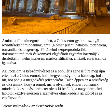
Amióta a film tömegmédium lett, a Colosseum gyakran szolgál
rövidítéseként mindannak, amit „Róma” jelent: hatalom, történelem,
romantika és idegenség. Történelmi szuperprodukciók,
dokumentumfilmek és könnyed vígjátékok egyaránt használják
díszletként – néha hitelesen, máskor stilizálva, a nézők elvárásaihoz
igazodva.
Az irodalom, a képzőművészet és a populáris zene is újra meg újra
értelmezi a Colosseumot: hol a kegyetlenség, hol a bátorság, hol a
hit, hol pedig a megbékélés jelképeként. Talán éppen ez a sokféleség
az oka annak, hogy a romok ma is olyan sok embert vonzanak –
mindenki kicsit más történetet olvas ki belőlük, a nagy történelmi
tablótól kezdve egészen a személyes elmélkedésig az időről és az
emlékezetről.
Jelentésváltozások az évszázadok során