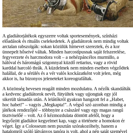
A gladiátorjátékok egyszerre voltak sportesemények, színházi
előadások és rituális cselekedetek. A gladiátorok nem mindig voltak
arctalan rabszolgák: sokan közülük hírnevet szereztek, és a kor
ünnepelt hőseivé váltak. Minden harcostípusnak saját felszerelése,
fegyverzete és harcmodora volt – a nehézpáncélos murmillo, a
hálóval és háromágú szigonnyal küzdő retiarius, vagy a rövid
karddal harcoló thrák. A küzdelmek nem minden esetben végződtek
halállal, de a sérülés és a vér valós kockázatként volt jelen, még
akkor is, ha bizonyos jeleneteket koreografáltak.
A közönség hevesen reagált minden mozdulatra. A nézők skandálták
a kedvenc gladiátorok nevét, fütyültek vagy ujjongtak egy jól
sikerült támadás után. A lelátókról gyakran hangzott fel a „Habet,
hoc habet!” – vagyis „Megkapta!”. A végső szó azonban mindig a
játékok rendezőjéé – többnyire a császáré vagy egy magas rangú
tisztviselőé – volt. Az ő kézmozdulata döntött afelől, hogy a
legyőzött gladiátor kegyelmet kap, vagy a története a homokon ér
véget. Így a Colosseum nem pusztán szórakozóhely, hanem a
hatalomról szóló látványos tanóra is volt, ahol a nép saját szemével