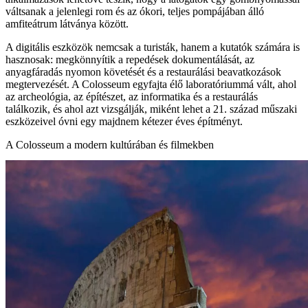
váltsanak a jelenlegi rom és az ókori, teljes pompájában álló
amfiteátrum látványa között.
A digitális eszközök nemcsak a turisták, hanem a kutatók számára is
hasznosak: megkönnyítik a repedések dokumentálását, az
anyagfáradás nyomon követését és a restaurálási beavatkozások
megtervezését. A Colosseum egyfajta élő laboratóriummá vált, ahol
az archeológia, az építészet, az informatika és a restaurálás
találkozik, és ahol azt vizsgálják, miként lehet a 21. század műszaki
eszközeivel óvni egy majdnem kétezer éves építményt.
A Colosseum a modern kultúrában és filmekben