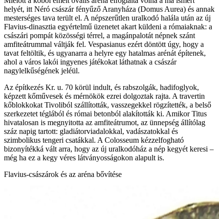
Mielőtt a kőből emelt ovális aréna elfoglalta volna a ma ismert
helyét, itt Néró császár fényűző Aranyháza (Domus Aurea) és annak
mesterséges tava terült el. A népszerűtlen uralkodó halála után az új
Flavius‑dinasztia egyértelmű üzenetet akart küldeni a rómaiaknak: a
császári pompát közösségi térrel, a magánpalotát népnek szánt
amfiteátrummal váltják fel. Vespasianus ezért döntött úgy, hogy a
tavat feltöltik, és ugyanarra a helyre egy hatalmas arénát építenek,
ahol a város lakói ingyenes játékokat láthatnak a császár
nagylelkűségének jeléül.
Az építkezés Kr. u. 70 körül indult, és rabszolgák, hadifoglyok,
képzett kőművesek és mérnökök ezrei dolgoztak rajta. A travertin
kőblokkokat Tivoliból szállították, vasszegekkel rögzítették, a belső
szerkezetet téglából és római betonból alakították ki. Amikor Titus
hivatalosan is megnyitotta az amfiteátrumot, az ünnepség állítólag
száz napig tartott: gladiátorviadalokkal, vadászatokkal és
szimbolikus tengeri csatákkal. A Colosseum kézzelfogható
bizonyítékká vált arra, hogy az új uralkodóház a nép kegyét keresi –
még ha ez a kegy véres látványosságokon alapult is.
Flavius‑császárok és az aréna bővítése