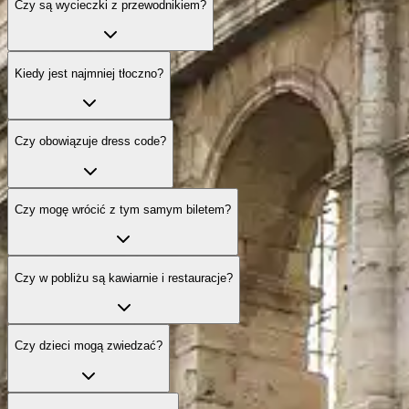
Czy są wycieczki z przewodnikiem?
Kiedy jest najmniej tłoczno?
Czy obowiązuje dress code?
Czy mogę wrócić z tym samym biletem?
Czy w pobliżu są kawiarnie i restauracje?
Czy dzieci mogą zwiedzać?