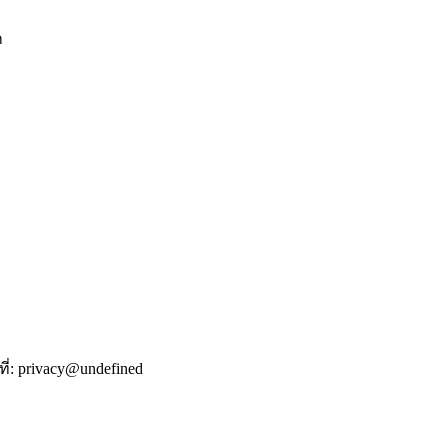
ก
่:
privacy@undefined