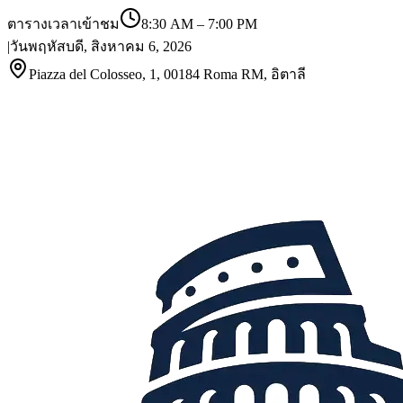
ตารางเวลาเข้าชม
8:30 AM
–
7:00 PM
|
วันพฤหัสบดี, สิงหาคม 6, 2026
Piazza del Colosseo, 1, 00184 Roma RM, อิตาลี