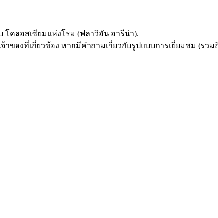
กับ โคลอสเซียมแห่งโรม (ฟลาวิอัน อารีน่า).
้าของที่เกี่ยวข้อง หากมีคำถามเกี่ยวกับรูปแบบการเยี่ยมชม (รวมถ