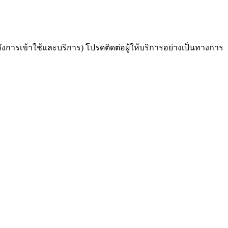
ึงการเข้าใช้และบริการ) โปรดติดต่อผู้ให้บริการอย่างเป็นทางการ