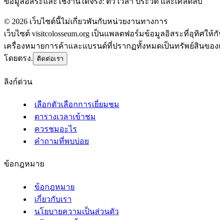
ข้อมูลอิสระและใช้งานได้จริง: ตั๋ว เวลา ประวัติ และเคล็ดลับ
©
2026
เว็บไซต์นี้ไม่เกี่ยวพันกับหน่วยงานทางการ
เว็บไซต์ visitcolosseum.org เป็นแพลตฟอร์มข้อมูลอิสระที่อุทิศให้
เครื่องหมายการค้าและแบรนด์ที่ปรากฏทั้งหมดเป็นทรัพย์สินของเจ
โดยตรง.
ติดต่อเรา
ลิงก์ด่วน
เลือกตัวเลือกการเยี่ยมชม
ตารางเวลาเข้าชม
ควรชมอะไร
คำถามที่พบบ่อย
ข้อกฎหมาย
ข้อกฎหมาย
เกี่ยวกับเรา
นโยบายความเป็นส่วนตัว