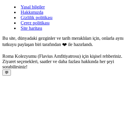
Yasal bilgiler
Hakkımızda
Gizlilik politikası
Çerez politikası
Site haritası
Bu site, dünyadaki gezginler ve tarih meraklıları için, onlarla aynı
tutkuyu paylaşan biri tarafından ❤️ ile hazırlandı.
Roma Kolezyumu (Flavius Amfitiyatrosu) için kişisel rehberiniz.
Ziyaret seçenekleri, saatler ve daha fazlası hakkında her şeyi
sorabilirsiniz!
💬