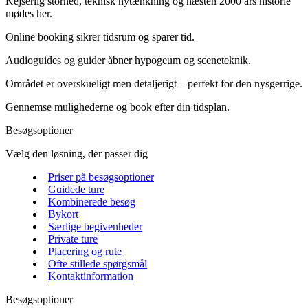
Kejserlig storhed, teknisk nytænkning og næsten 2000 års historie
mødes her.
Online booking sikrer tidsrum og sparer tid.
Audioguides og guider åbner hypogeum og sceneteknik.
Området er overskueligt men detaljerigt – perfekt for den nysgerrige.
Gennemse mulighederne og book efter din tidsplan.
Besøgsoptioner
Vælg den løsning, der passer dig
Priser på besøgsoptioner
Guidede ture
Kombinerede besøg
Bykort
Særlige begivenheder
Private ture
Placering og rute
Ofte stillede spørgsmål
Kontaktinformation
Besøgsoptioner