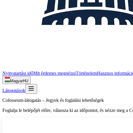
Nyitvatartási idő
Mit érdemes megnézni
Történelem
Hasznos informáci
Magyar
HU
Látogatások
Colosseum‑látogatás – Jegyek és foglalási lehetőségek
Foglalja le belépőjét előre, válassza ki az időpontot, és nézze meg a 