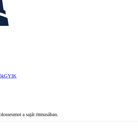
ók
GYIK
Colosseumot a saját ritmusában.