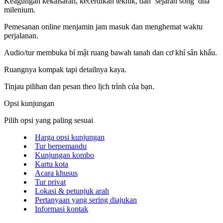
Keagungan kekaisaran, kecerdikan teknik, dan ‘sejarah sống’ dua
milenium.
Pemesanan online menjamin jam masuk dan menghemat waktu
perjalanan.
Audio/tur membuka bí mật ruang bawah tanah dan cơ khí sân khấu.
Ruangnya kompak tapi detailnya kaya.
Tinjau pilihan dan pesan theo lịch trình của bạn.
Opsi kunjungan
Pilih opsi yang paling sesuai
Harga opsi kunjungan
Tur berpemandu
Kunjungan kombo
Kartu kota
Acara khusus
Tur privat
Lokasi & petunjuk arah
Pertanyaan yang sering diajukan
Informasi kontak