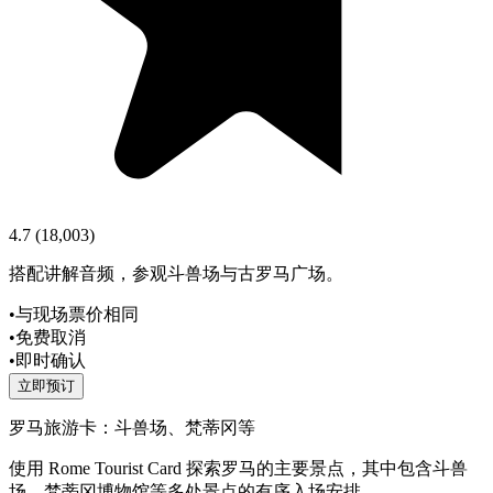
4.7
(
18,003
)
搭配讲解音频，参观斗兽场与古罗马广场。
•
与现场票价相同
•
免费取消
•
即时确认
立即预订
罗马旅游卡：斗兽场、梵蒂冈等
使用 Rome Tourist Card 探索罗马的主要景点，其中包含斗兽
场、梵蒂冈博物馆等多处景点的有序入场安排。